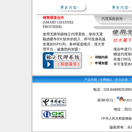
销售渠道合作
代理系统咨询：
(SMART CHANNEL
PROVIDER)
使用无限等级独立代理系统，使你无需
顾虑硬件IDC软件的投入，即可投身高速
发展的ISP行列。多种渠道模式，强大管
理平台，诚邀您的加盟！
现在申请只
赠送代理系
详细内容
价值1500元
申请加盟
并可享受本
|
|
|
产品价格
交费确认
意见反馈
电话：028-84400829,89016
咨询OICQ：
8182
地址：四川
《中华人民共和国增值电
版权所有：永讯网络 ©