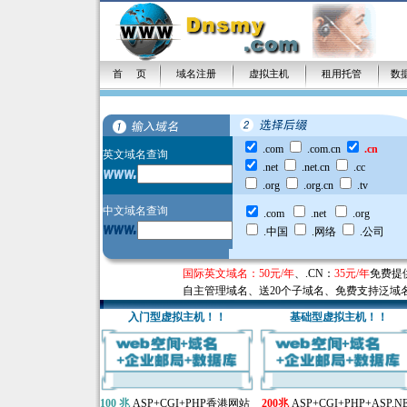
首 页
域名注册
虚拟主机
租用托管
数
.com
.com.cn
.cn
英文域名查询
.net
.net.cn
.cc
.org
.org.cn
.tv
中文域名查询
.com
.net
.org
.中国
.网络
.公司
国际英文域名：50元/年
、
.CN：
35元/年
免费提
自主管理域名、送20个子域名、免费支持泛域
入门型虚拟主机！！
基础型虚拟主机
！！
100 兆
ASP+CGI+PHP香港网站
200兆
ASP+CGI+PHP+ASP.N