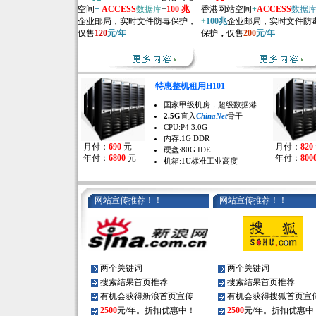
空间
+
ACCESS
数据库
+
100 兆
香港网站空间
+
ACCESS
数据
企业邮局，实时文件防毒保护，
+
100兆
企业邮局，实时文件防
仅售
120
元/年
保护
，
仅售
200
元/年
特惠整机租用H101
国家甲级机房，超级数据港
2.5G
直入
ChinaNet
骨干
CPU:P4 3.0G
内存:1G DDR
月付：
690
元
月付：
820
硬盘:80G IDE
年付：
6800
元
年付：
800
机箱:1U标准工业高度
网站宣传推荐！！
网站宣传推荐！！
两个关键词
两个关键词
搜索结果首页推荐
搜索结果首页推荐
有机会获得新浪首页宣传
有机会获得搜狐首页宣
2500
元/年。折扣优惠中！
2500
元/年。折扣优惠中