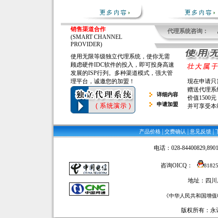
销售渠道合作
代理系统咨询：
(SMART CHANNEL
PROVIDER)
使用无限等级独立代理系统，使你无需
顾虑硬件IDC软件的投入，即可投身高速
发展的ISP行列。多种渠道模式，强大管
理平台，诚邀您的加盟！
现在申请只
赠送代理系
详细内容
价值1500元
申请加盟
并可享受本
|
|
|
产品价格
交费确认
意见反馈
电话：028-84400829,89016
咨询OICQ：
8182
地址：四川
《中华人民共和国增值电
版权所有：永讯网络 ©