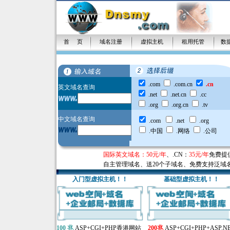
首 页
域名注册
虚拟主机
租用托管
数
.com
.com.cn
.cn
英文域名查询
.net
.net.cn
.cc
.org
.org.cn
.tv
中文域名查询
.com
.net
.org
.中国
.网络
.公司
国际英文域名：50元/年
、
.CN：
35元/年
免费提
自主管理域名、送20个子域名、免费支持泛域
入门型虚拟主机！！
基础型虚拟主机
！！
100 兆
ASP+CGI+PHP香港网站
200兆
ASP+CGI+PHP+ASP.N