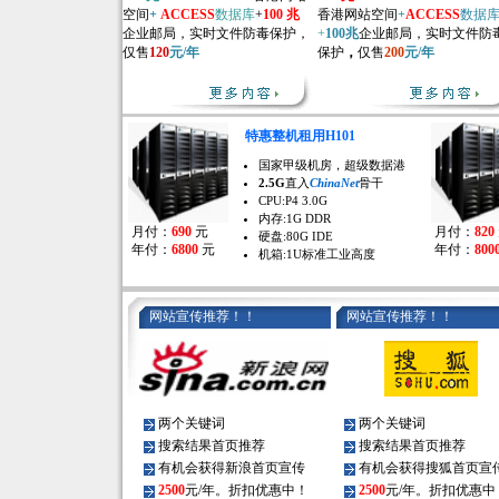
空间
+
ACCESS
数据库
+
100 兆
香港网站空间
+
ACCESS
数据
企业邮局，实时文件防毒保护，
+
100兆
企业邮局，实时文件防
仅售
120
元/年
保护
，
仅售
200
元/年
特惠整机租用H101
国家甲级机房，超级数据港
2.5G
直入
ChinaNet
骨干
CPU:P4 3.0G
内存:1G DDR
月付：
690
元
月付：
820
硬盘:80G IDE
年付：
6800
元
年付：
800
机箱:1U标准工业高度
网站宣传推荐！！
网站宣传推荐！！
两个关键词
两个关键词
搜索结果首页推荐
搜索结果首页推荐
有机会获得新浪首页宣传
有机会获得搜狐首页宣
2500
元/年。折扣优惠中！
2500
元/年。折扣优惠中