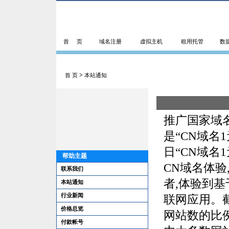
首 页
域名注册
虚拟主机
租用托管
数
>
首 页
本站通知
推广国家域名
是“CN域名
日“CN域名
帮助主题
CN域名体
联系我们
者,体验到
本站通知
行业新闻
联网应用。截
价格总览
网站数的比例从
付款帐号