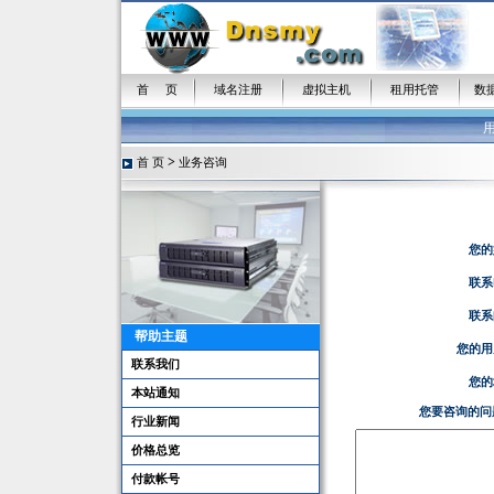
首 页
域名注册
虚拟主机
租用托管
数
>
首 页
业务咨询
您的
联系
联系
帮助主题
您的用
联系我们
您的
本站通知
您要咨询的问
行业新闻
价格总览
付款帐号