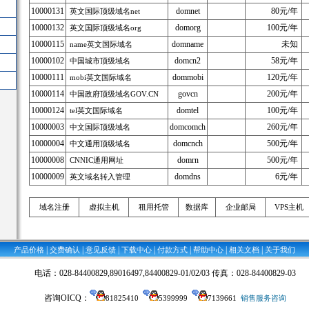
10000131
domnet
80元/年
英文国际顶级域名net
10000132
domorg
100元/年
英文国际顶级域名org
10000115
domname
未知
name英文国际域名
10000102
domcn2
58元/年
中国城市顶级域名
10000111
dommobi
120元/年
mobi英文国际域名
10000114
govcn
200元/年
中国政府顶级域名GOV.CN
10000124
domtel
100元/年
tel英文国际域名
10000003
domcomch
260元/年
中文国际顶级域名
10000004
domcnch
500元/年
中文通用顶级域名
10000008
domrn
500元/年
CNNIC通用网址
10000009
domdns
6元/年
英文域名转入管理
域名注册
虚拟主机
租用托管
数据库
企业邮局
VPS主机
|
|
|
|
|
|
|
产品价格
交费确认
意见反馈
下载中心
付款方式
帮助中心
相关文档
关于我们
电话：028-84400829,89016497,84400829-01/02/03 传真：028-84400829-03
咨询OICQ：
81825410
5399999
7139661
销售服务咨询