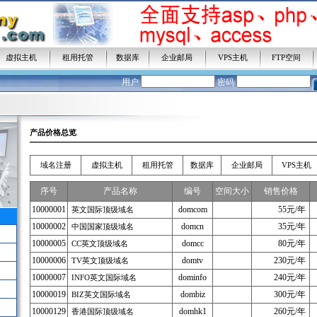
虚拟主机
租用托管
数据库
企业邮局
VPS主机
FTP空间
用户
密码
产品价格总览
域名注册
虚拟主机
租用托管
数据库
企业邮局
VPS主机
序号
产品名称
编号
空间大小
销售价格
10000001
domcom
55元/年
英文国际顶级域名
10000002
domcn
35元/年
中国国家顶级域名
10000005
domcc
80元/年
CC英文顶级域名
10000006
domtv
230元/年
TV英文顶级域名
10000007
dominfo
240元/年
INFO英文国际域名
10000019
dombiz
300元/年
BIZ英文国际域名
10000129
domhk1
260元/年
香港国际顶级域名