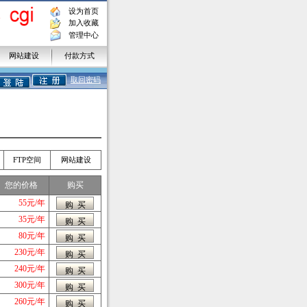
设为首页
加入收藏
管理中心
网站建设
付款方式
取回密码
FTP空间
网站建设
您的价格
购买
55元/年
35元/年
80元/年
230元/年
240元/年
300元/年
260元/年