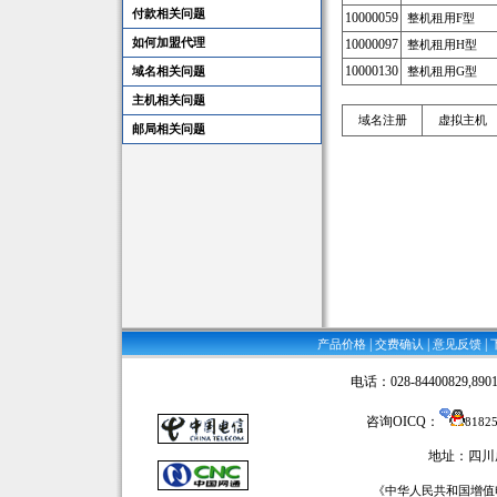
付款相关问题
10000059
整机租用F型
如何加盟代理
10000097
整机租用H型
10000130
域名相关问题
整机租用G型
主机相关问题
域名注册
虚拟主机
邮局相关问题
|
|
|
产品价格
交费确认
意见反馈
电话：028-84400829,89016
咨询OICQ：
8182
地址：四川
《中华人民共和国增值电