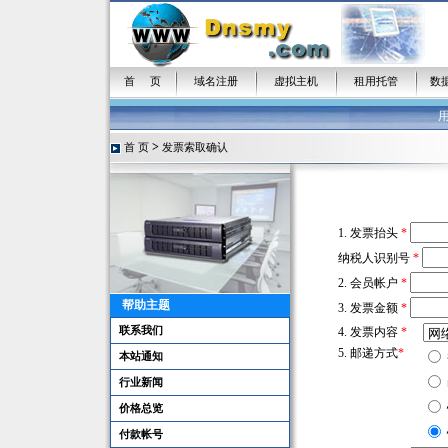
首 页
域名注册
虚拟主机
租用托管
数
>
首 页
发票索取确认
1. 发票抬头
*
纳税人识别号
*
2. 会员帐户
*
帮助主题
3. 发票金额
*
联系我们
4. 发票内容
*
5. 邮递方式
*
本站通知
行业新闻
价格总览
付款帐号