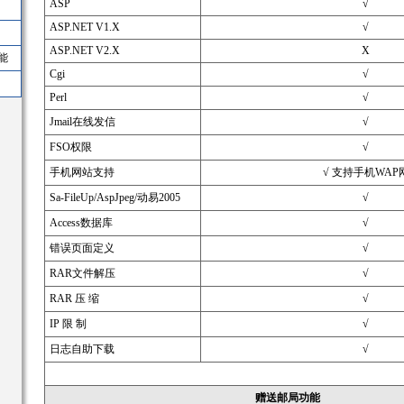
ASP
√
ASP.NET V1.X
√
ASP.NET V2.X
X
能
Cgi
√
Perl
√
Jmail在线发信
√
FSO权限
√
手机网站支持
√ 支持手机WAP
Sa-FileUp/AspJpeg/动易2005
√
Access数据库
√
错误页面定义
√
RAR文件解压
√
RAR 压 缩
√
IP 限 制
√
日志自助下载
√
赠送邮局功能