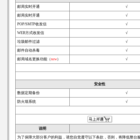
邮局实时开通
√
邮局实时开通
√
POP/SMTP收发信
√
WEB方式收发信
√
垃圾邮件过滤
√
邮件自动杀毒
√
邮局域名更换功能（
new
）
√
安全性
数据定期备份
√
防火墙系统
√
说明
为了保障大部分客户的利益，请您自觉遵守以下条款，否则，将降低整台