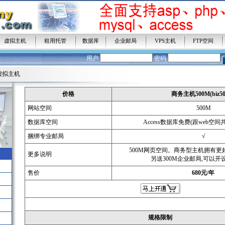
虚拟主机
租用托管
数据库
企业邮局
VPS主机
FTP空间
HELP1：
如果我还没有域名，如
用户
密码
HELP2：
如果我已有域名，如何
虚拟主机
HELP3：
我是新客户，怎么办理
价格
商务主机500M(biz50
网站空间
500M
数据库空间
Access数据库免费(跟web空
捆绑专业邮局
√
500M网页空间。商务型主机拥有更
更多说明
另送300M企业邮局,可以开
售价
680元/年
规格限制