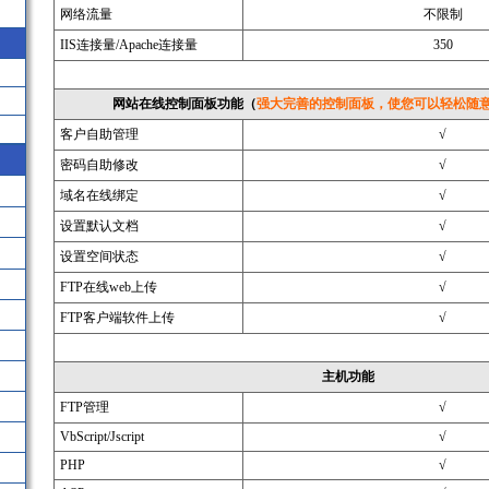
网络流量
不限制
IIS连接量/Apache连接量
350
网站在线控制面板功能
（
强大完善的控制面板，使您可以轻松随
客户自助管理
√
密码自助修改
√
域名在线绑定
√
设置默认文档
√
设置空间状态
√
FTP在线web上传
√
FTP客户端软件上传
√
主机功能
FTP管理
√
VbScript/Jscript
√
PHP
√