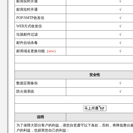
邮局实时开通
√
邮局实时开通
√
POP/SMTP收发信
√
WEB方式收发信
√
垃圾邮件过滤
√
邮件自动杀毒
√
邮局域名更换功能（
new
）
√
安全性
数据定期备份
√
防火墙系统
√
说明
为了保障大部分客户的利益，请您自觉遵守以下条款，否则，将降低整台
户的利益，也损害您自己的利益：