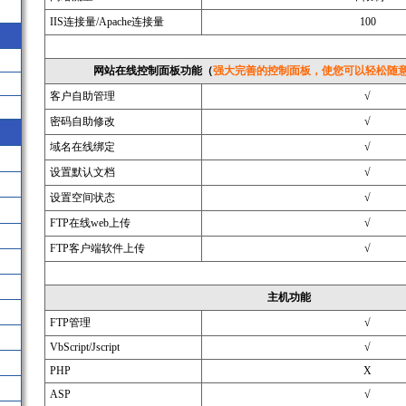
IIS连接量/Apache连接量
100
网站在线控制面板功能
（
强大完善的控制面板，使您可以轻松随
客户自助管理
√
密码自助修改
√
域名在线绑定
√
设置默认文档
√
设置空间状态
√
FTP在线web上传
√
FTP客户端软件上传
√
主机功能
FTP管理
√
VbScript/Jscript
√
PHP
X
ASP
√