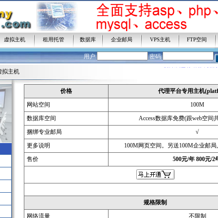
虚拟主机
租用托管
数据库
企业邮局
VPS主机
FTP空间
HELP1：
如果我还没有域名，如
用户
密码
HELP2：
如果我已有域名，如何
虚拟主机
HELP3：
我是新客户，怎么办理
价格
代理平台专用主机(platf
网站空间
100M
数据库空间
Access数据库免费(跟web空
捆绑专业邮局
√
更多说明
100M网页空间。另送100M企业邮局
售价
500元/年 800元/
规格限制
网络流量
不限制