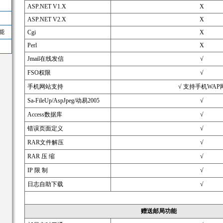
ASP.NET V1.X
X
ASP.NET V2.X
X
能
Cgi
X
Perl
X
Jmail在线发信
√
FSO权限
√
手机网站支持
√ 支持手机WAP
Sa-FileUp/AspJpeg/动易2005
√
Access数据库
√
错误页面定义
√
RAR文件解压
√
RAR 压 缩
√
IP 限 制
√
日志自助下载
√
赠送邮局功能